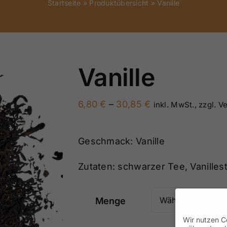
Startseite
»
Produktübersicht
»
Vanille
Vanille
Preisspanne:
6,80
€
–
30,85
€
inkl. MwSt., zzgl. V
6,80 €
bis
Geschmack: Vanille
30,85 €
Zutaten: schwarzer Tee, Vanilles
Menge
Wir nutzen Co