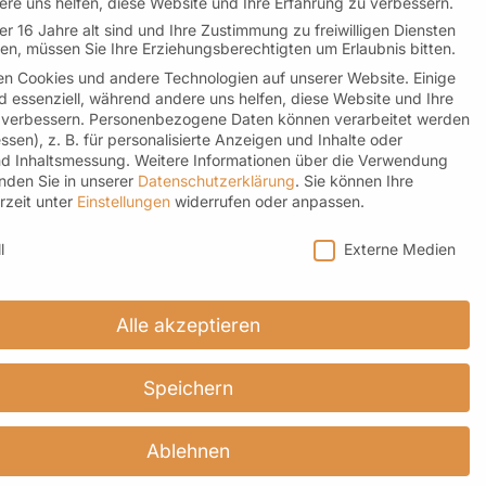
re uns helfen, diese Website und Ihre Erfahrung zu verbessern.
r 16 Jahre alt sind und Ihre Zustimmung zu freiwilligen Diensten
n, müssen Sie Ihre Erziehungsberechtigten um Erlaubnis bitten.
b
n Cookies und andere Technologien auf unserer Website. Einige
d essenziell, während andere uns helfen, diese Website und Ihre
 verbessern.
Personenbezogene Daten können verarbeitet werden
essen), z. B. für personalisierte Anzeigen und Inhalte oder
d Inhaltsmessung.
Weitere Informationen über die Verwendung
inden Sie in unserer
Datenschutzerklärung
.
Sie können Ihre
rzeit unter
Einstellungen
widerrufen oder anpassen.
instellungen
l
Externe Medien
Alle akzeptieren
Speichern
Newsletter
Ablehnen
Hier geht es zur Anmeldung