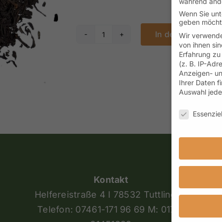
während ande
Wenn Sie unte
geben möchte
In den Warenkor
Wir verwende
Vanille
von ihnen sin
Erfahrung zu
Menge
(z. B. IP-Adr
Anzeigen- un
Ihrer Daten f
Auswahl jede
Datenschutze
Essenziel
Kontakt
Helfereistraße 4 I 78532 Tuttlingen
Telefon: 07461-171 96 69 M: 0176-