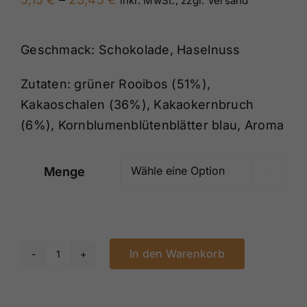
inkl. MwSt., zzgl. Versand
5,15 €
bis
Geschmack: Schokolade, Haselnuss
23,45 €
Zutaten: grüner Rooibos (51%),
Kakaoschalen (36%), Kakaokernbruch
(6%), Kornblumenblütenblätter blau, Aroma
Menge

In den Warenkorb
Schokowölckchen
Menge