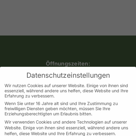
Öffnungszeiten:
Mo, Mi, Do, Fr.: 9:30 – 18:00 Uhr
Datenschutzeinstellungen
Samstag: 09:30 – 14:00 Uhr
Wir nutzen Cookies auf unserer Website. Einige von ihnen sind
(Adventssamstage bis 16:00 Uhr geöffnet)
essenziell, während andere uns helfen, diese Website und Ihre
Erfahrung zu verbessern.
Dienstag geschlossen
Wenn Sie unter 16 Jahre alt sind und Ihre Zustimmung zu
freiwilligen Diensten geben möchten, müssen Sie Ihre
Erziehungsberechtigten um Erlaubnis bitten.
Wir verwenden Cookies und andere Technologien auf unserer
Kontakt
Website. Einige von ihnen sind essenziell, während andere uns
Helfereistraße 4 I 78532 Tuttlingen
helfen, diese Website und Ihre Erfahrung zu verbessern.