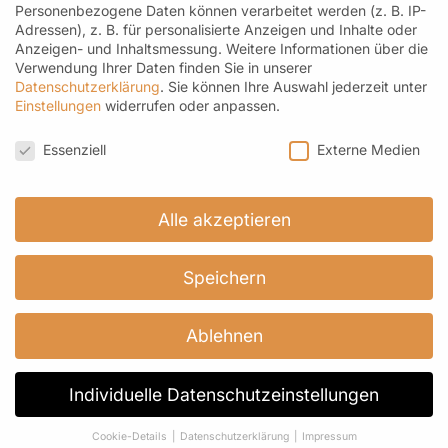
Personenbezogene Daten können verarbeitet werden (z. B. IP-
Telefon: 07461-171 96 69 M: 0176-21451329
Adressen), z. B. für personalisierte Anzeigen und Inhalte oder
Anzeigen- und Inhaltsmessung.
Weitere Informationen über die
kontakt@roemer-spitzentee.de
Verwendung Ihrer Daten finden Sie in unserer
Datenschutzerklärung
.
Sie können Ihre Auswahl jederzeit unter
Einstellungen
widerrufen oder anpassen.
Datenschutzeinstellungen
Newsletter
Essenziell
Externe Medien
Hier geht es zur Anmeldung
Alle akzeptieren
Speichern
Ablehnen
© Copyright
2026 | Römer-
Individuelle Datenschutzeinstellungen
Spitzentee |
Impressum
|
Datenschutz
|
Zahlung und
Versand
|
Widerrufsrecht
|
AGB
|
graphik-pool.de
Cookie-Details
Datenschutzerklärung
Impressum