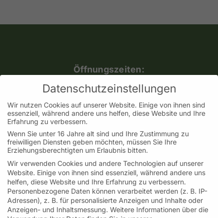
Öffnungszeiten:
Mo, Mi, Do, Fr.: 9:30 – 18:00 Uhr
Datenschutzeinstellungen
Samstag: 09:30 – 14:00 Uhr
Wir nutzen Cookies auf unserer Website. Einige von ihnen sind
(Adventssamstage bis 16:00 Uhr geöffnet)
essenziell, während andere uns helfen, diese Website und Ihre
Erfahrung zu verbessern.
Dienstag geschlossen
Wenn Sie unter 16 Jahre alt sind und Ihre Zustimmung zu
freiwilligen Diensten geben möchten, müssen Sie Ihre
Erziehungsberechtigten um Erlaubnis bitten.
Wir verwenden Cookies und andere Technologien auf unserer
Kontakt
Website. Einige von ihnen sind essenziell, während andere uns
Helfereistraße 4 I 78532 Tuttlingen
helfen, diese Website und Ihre Erfahrung zu verbessern.
Personenbezogene Daten können verarbeitet werden (z. B. IP-
Telefon: 07461-171 96 69 M: 0176-21451329
Adressen), z. B. für personalisierte Anzeigen und Inhalte oder
Anzeigen- und Inhaltsmessung.
Weitere Informationen über die
kontakt@roemer-spitzentee.de