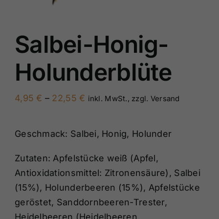
Salbei-Honig-
Holunderblüte
Preisspanne:
4,95
€
–
22,55
€
inkl. MwSt., zzgl. Versand
4,95 €
bis
Geschmack: Salbei, Honig, Holunder
22,55 €
Zutaten: Apfelstücke weiß (Apfel,
Antioxidationsmittel: Zitronensäure), Salbei
(15%), Holunderbeeren (15%), Apfelstücke
geröstet, Sanddornbeeren-Trester,
Heidelbeeren (Heidelbeeren,