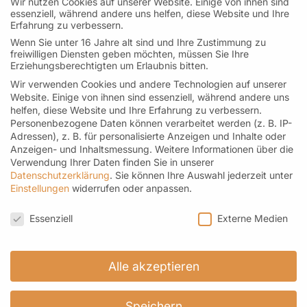
Wir nutzen Cookies auf unserer Website. Einige von ihnen sind
(Adventssamstage bis 16:00 Uhr geöffnet)
essenziell, während andere uns helfen, diese Website und Ihre
Erfahrung zu verbessern.
Dienstag geschlossen
Wenn Sie unter 16 Jahre alt sind und Ihre Zustimmung zu
freiwilligen Diensten geben möchten, müssen Sie Ihre
Erziehungsberechtigten um Erlaubnis bitten.
Wir verwenden Cookies und andere Technologien auf unserer
Kontakt
Website. Einige von ihnen sind essenziell, während andere uns
Helfereistraße 4 I 78532 Tuttlingen
helfen, diese Website und Ihre Erfahrung zu verbessern.
Personenbezogene Daten können verarbeitet werden (z. B. IP-
Telefon: 07461-171 96 69 M: 0176-21451329
Adressen), z. B. für personalisierte Anzeigen und Inhalte oder
kontakt@roemer-spitzentee.de
Anzeigen- und Inhaltsmessung.
Weitere Informationen über die
Verwendung Ihrer Daten finden Sie in unserer
Datenschutzerklärung
.
Sie können Ihre Auswahl jederzeit unter
Einstellungen
widerrufen oder anpassen.
Datenschutzeinstellungen
Newsletter
Essenziell
Externe Medien
Hier geht es zur Anmeldung
Alle akzeptieren
Speichern