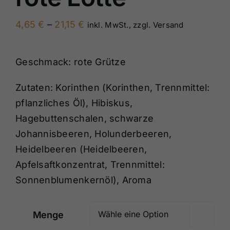
Preisspanne:
4,65
€
–
21,15
€
inkl. MwSt., zzgl. Versand
4,65 €
bis
Geschmack: rote Grütze
21,15 €
Zutaten: Korinthen (Korinthen, Trennmittel:
pflanzliches Öl), Hibiskus,
Hagebuttenschalen, schwarze
Johannisbeeren, Holunderbeeren,
Heidelbeeren (Heidelbeeren,
Apfelsaftkonzentrat, Trennmittel:
Sonnenblumenkernöl), Aroma
Menge
