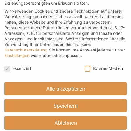
Erziehungsberechtigten um Erlaubnis bitten.
Wir verwenden Cookies und andere Technologien auf unserer
Kontakt
Website. Einige von ihnen sind essenziell, während andere uns
Helfereistraße 4 I 78532 Tuttlingen
helfen, diese Website und Ihre Erfahrung zu verbessern.
Personenbezogene Daten können verarbeitet werden (z. B. IP-
Telefon: 07461-171 96 69 M: 0176-21451329
Adressen), z. B. für personalisierte Anzeigen und Inhalte oder
Anzeigen- und Inhaltsmessung.
Weitere Informationen über die
kontakt@roemer-spitzentee.de
Verwendung Ihrer Daten finden Sie in unserer
Datenschutzerklärung
.
Sie können Ihre Auswahl jederzeit unter
Einstellungen
widerrufen oder anpassen.
Datenschutzeinstellungen
Newsletter
Essenziell
Externe Medien
Hier geht es zur Anmeldung
Alle akzeptieren
Speichern
Ablehnen