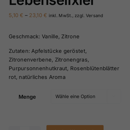
Preisspanne:
5,10
€
–
23,10
€
inkl. MwSt., zzgl. Versand
5,10 €
bis
Geschmack: Vanille, Zitrone
23,10 €
Zutaten: Apfelstücke geröstet,
Zitronenverbene, Zitronengras,
Purpursonnenhutkraut, Rosenblütenblätter
rot, natürliches Aroma
Menge
