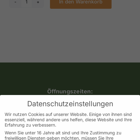
In den Warenkorb
Lebenselixier
Menge
Öffnungszeiten:
Mo, Mi, Do, Fr.: 9:30 – 18:00 Uhr
Datenschutzeinstellungen
Samstag: 09:30 – 14:00 Uhr
Wir nutzen Cookies auf unserer Website. Einige von ihnen sind
(Adventssamstage bis 16:00 Uhr geöffnet)
essenziell, während andere uns helfen, diese Website und Ihre
Erfahrung zu verbessern.
Dienstag geschlossen
Wenn Sie unter 16 Jahre alt sind und Ihre Zustimmung zu
freiwilligen Diensten geben möchten, müssen Sie Ihre