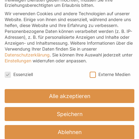
Erziehungsberechtigten um Erlaubnis bitten.
Wir verwenden Cookies und andere Technologien auf unserer
Kontakt
Website. Einige von ihnen sind essenziell, während andere uns
Helfereistraße 4 I 78532 Tuttlingen
helfen, diese Website und Ihre Erfahrung zu verbessern.
Personenbezogene Daten können verarbeitet werden (z. B. IP-
Telefon: 07461-171 96 69 M: 0176-21451329
Adressen), z. B. für personalisierte Anzeigen und Inhalte oder
kontakt@roemer-spitzentee.de
Anzeigen- und Inhaltsmessung.
Weitere Informationen über die
Verwendung Ihrer Daten finden Sie in unserer
Datenschutzerklärung
.
Sie können Ihre Auswahl jederzeit unter
Einstellungen
widerrufen oder anpassen.
Datenschutzeinstellungen
Newsletter
Essenziell
Externe Medien
Hier geht es zur Anmeldung
Alle akzeptieren
Speichern
Ablehnen