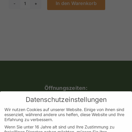
In den Warenkorb
Glückseligkeit
Menge
Öffnungszeiten:
Mo, Mi, Do, Fr.: 9:30 – 18:00 Uhr
Datenschutzeinstellungen
Samstag: 09:30 – 14:00 Uhr
Wir nutzen Cookies auf unserer Website. Einige von ihnen sind
(Adventssamstage bis 16:00 Uhr geöffnet)
essenziell, während andere uns helfen, diese Website und Ihre
Erfahrung zu verbessern.
Dienstag geschlossen
Wenn Sie unter 16 Jahre alt sind und Ihre Zustimmung zu
freiwilligen Diensten geben möchten, müssen Sie Ihre