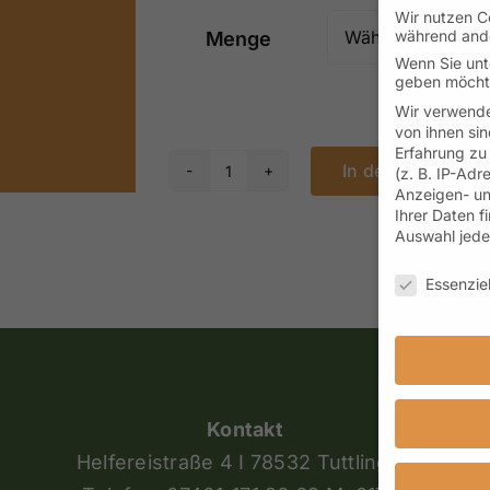
Wir nutzen Co
während ande
Menge
Wenn Sie unte
geben möchte
Wir verwende
von ihnen sin
Erfahrung zu
In den Warenkor
(z. B. IP-Adr
Früchtetee
Anzeigen- un
Ihrer Daten f
Kirsch
Auswahl jede
Marzipan
Datenschutze
Aktion
Essenziel
Menge
Kontakt
Helfereistraße 4 I 78532 Tuttlingen