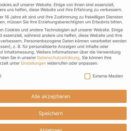
okies auf unserer Website. Einige von ihnen sind essenziell,
re uns helfen, diese Website und Ihre Erfahrung zu verbessern.

r 16 Jahre alt sind und Ihre Zustimmung zu freiwilligen Diensten
n, müssen Sie Ihre Erziehungsberechtigten um Erlaubnis bitten.
n Cookies und andere Technologien auf unserer Website. Einige
d essenziell, während andere uns helfen, diese Website und Ihre
 verbessern.
Personenbezogene Daten können verarbeitet werden
b
essen), z. B. für personalisierte Anzeigen und Inhalte oder
d Inhaltsmessung.
Weitere Informationen über die Verwendung
inden Sie in unserer
Datenschutzerklärung
.
Sie können Ihre
rzeit unter
Einstellungen
widerrufen oder anpassen.
instellungen
l
Externe Medien
Alle akzeptieren
Speichern
Newsletter
Ablehnen