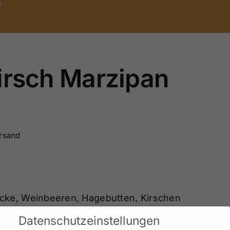
n
irsch Marzipan
ersand
tücke, Weinbeeren, Hagebutten, Kirschen
osenblütenblätter
Datenschutzeinstellungen