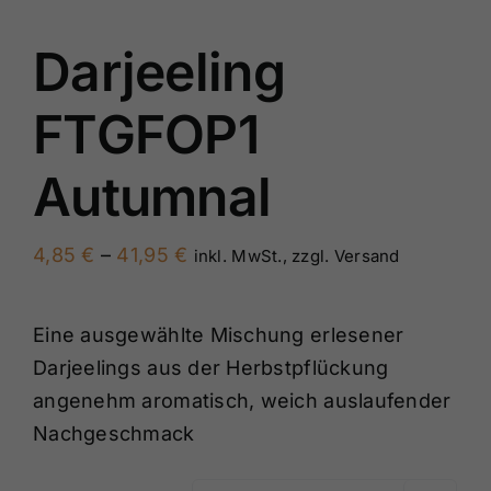
Darjeeling
FTGFOP1
Autumnal
Preisspanne:
4,85
€
–
41,95
€
inkl. MwSt., zzgl. Versand
4,85 €
bis
Eine ausgewählte Mischung erlesener
41,95 €
Darjeelings aus der Herbstpflückung
angenehm aromatisch, weich auslaufender
Nachgeschmack