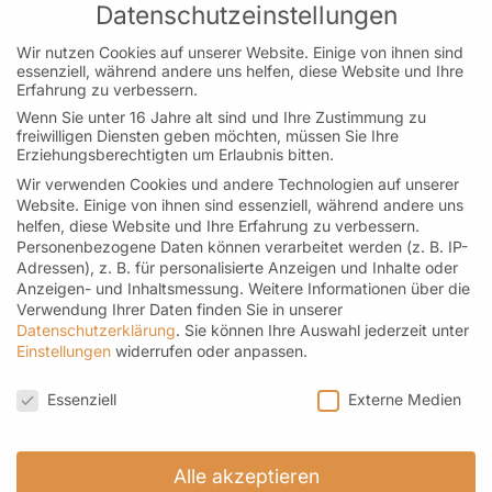
Mo, Mi, Do, Fr.: 9:30 – 18:00 Uhr
Datenschutzeinstellungen
Samstag: 09:30 – 14:00 Uhr
Wir nutzen Cookies auf unserer Website. Einige von ihnen sind
(Adventssamstage bis 16:00 Uhr geöffnet)
essenziell, während andere uns helfen, diese Website und Ihre
Erfahrung zu verbessern.
Dienstag geschlossen
Wenn Sie unter 16 Jahre alt sind und Ihre Zustimmung zu
freiwilligen Diensten geben möchten, müssen Sie Ihre
Erziehungsberechtigten um Erlaubnis bitten.
Wir verwenden Cookies und andere Technologien auf unserer
Kontakt
Website. Einige von ihnen sind essenziell, während andere uns
Helfereistraße 4 I 78532 Tuttlingen
helfen, diese Website und Ihre Erfahrung zu verbessern.
Personenbezogene Daten können verarbeitet werden (z. B. IP-
Telefon: 07461-171 96 69 M: 0176-21451329
Adressen), z. B. für personalisierte Anzeigen und Inhalte oder
Anzeigen- und Inhaltsmessung.
Weitere Informationen über die
kontakt@roemer-spitzentee.de
Verwendung Ihrer Daten finden Sie in unserer
Datenschutzerklärung
.
Sie können Ihre Auswahl jederzeit unter
Einstellungen
widerrufen oder anpassen.
Datenschutzeinstellungen
Newsletter
Essenziell
Externe Medien
Hier geht es zur Anmeldung
Alle akzeptieren