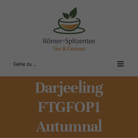
Zum
Inhalt
springen
Gehe zu ...
Darjeeling
FTGFOP1
Autumnal