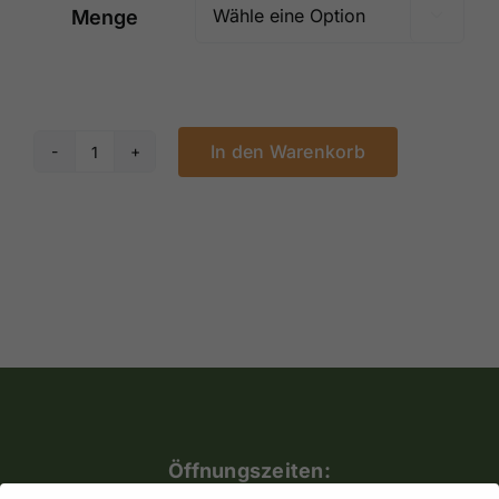
Menge

In den Warenkorb
Darjeeling
FTGFOP1
Autumnal
Menge
Öffnungszeiten: